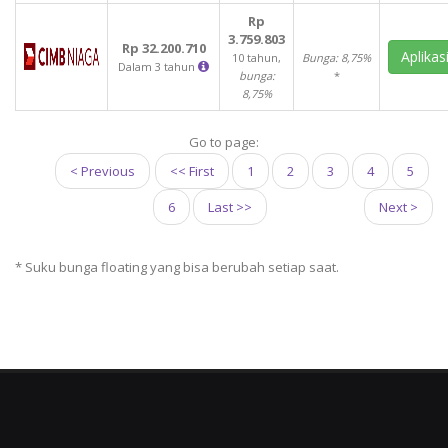
Rp
3.759.803
Rp 32.200.710
Aplikas
10 tahun,
Bunga: 8,75%
Dalam 3 tahun
bunga:
*
8,75%
Go to page:
< Previous
<< First
1
2
3
4
5
6
Last >>
Next >
*
Suku bunga floating yang bisa berubah setiap saat.