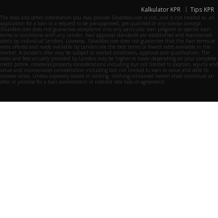
Kalkulator KPR
Tips KPR
The data and other information you may provide SikatAbis.com is not, and is not treated as, an
application for a loan or a request to be pre-approved, pre-qualified or any similar concept.
SikatAbis.com does not guarantee acceptance into any particular loan program or specific loan
terms or conditions with any Lender; loan approval standards are established and maintained
solely by individual Lenders. Likewise, SikatAbis.com does not guarantee that the loan terms or
rates offered and made available by Lenders are the best terms or lowest rates available in the
market. A Lender's offer may be subject to market conditions, approval and qualification. The
rates and fees actually provided by Lenders may be higher or lower depending on your complete
credit profile, collateral/property considerations including but not limited to location, equity and
value and income/asset consideration including but not limited to loan to value and debt to
income ratios. Unless expressly stated in writing, nothing contained herein shall constitute an
offer or promise for a loan commitment or interest rate lock-in agreement.