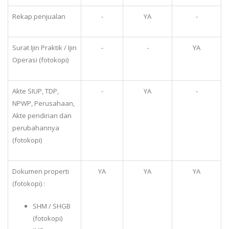
Rekap penjualan
-
YA
-
Surat Ijin Praktik / Ijin
-
-
YA
Operasi (fotokopi)
Akte SIUP, TDP,
-
YA
-
NPWP, Perusahaan,
Akte pendirian dan
perubahannya
(fotokopi)
Dokumen properti
YA
YA
YA
(fotokopi) :
SHM / SHGB
(fotokopi)