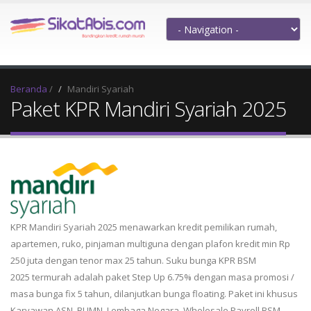
Beranda
/
Mandiri Syariah
Paket KPR Mandiri Syariah 2025
KPR Mandiri Syariah 2025 menawarkan kredit pemilikan rumah,
apartemen, ruko, pinjaman multiguna dengan plafon kredit min Rp
250 juta dengan tenor max 25 tahun. Suku bunga KPR BSM
2025 termurah adalah paket Step Up 6.75% dengan masa promosi /
masa bunga fix 5 tahun, dilanjutkan bunga floating. Paket ini khusus
Karyawan ASN, BUMN, Lembaga Negara, Wholesale Payroll BSM.