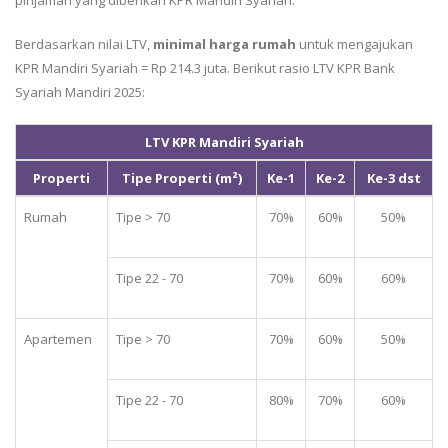
Berdasarkan nilai LTV,
minimal harga rumah
untuk mengajukan
KPR Mandiri Syariah = Rp 214.3 juta. Berikut rasio LTV KPR Bank
Syariah Mandiri 2025:
LTV KPR Mandiri Syariah
Properti
Tipe Properti (m²)
Ke-1
Ke-2
Ke-3 dst
Rumah
Tipe > 70
70%
60%
50%
Tipe 22 - 70
70%
60%
60%
Apartemen
Tipe > 70
70%
60%
50%
Tipe 22 - 70
80%
70%
60%