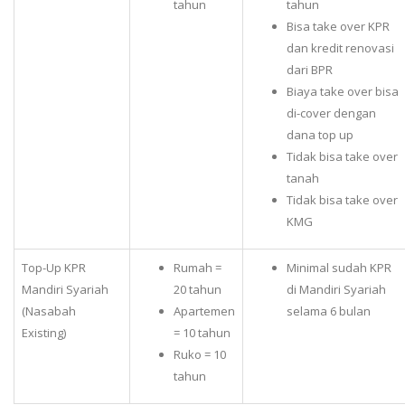
tahun
tahun
Bisa take over KPR
dan kredit renovasi
dari BPR
Biaya take over bisa
di-cover dengan
dana top up
Tidak bisa take over
tanah
Tidak bisa take over
KMG
Top-Up KPR
Rumah =
Minimal sudah KPR
Mandiri Syariah
20 tahun
di Mandiri Syariah
(Nasabah
Apartemen
selama 6 bulan
Existing)
= 10 tahun
Ruko = 10
tahun