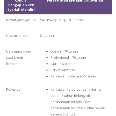
Kondisi
Persyaratan KPR Mandiri Syariah
Pengajuan KPR
Syariah Mandiri
Kewarganegaraan
WNI (Warga Negara Indonesia)
Usia minimum
21 tahun
Usia maksimum
Dosen = 70 tahun
saat kredit
Profesional = 70 tahun
berakhir
Guru = 60 tahun
PNS =: 58 tahun
Karyawan Swasta = 55 tahun
Pekerjaan
Karyawan tetap dengan minimal
sudah 2 tahun bekerja di
perusahaan tersebut dan
perusahaan minimal sudah berdiri
selama 5 tahun