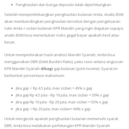
Penghasilan dari bunga deposito tidak diperhitungkan
Setelah mempertimbangkan penghasilan bulanan Anda. Analis BSM
akan membandingkan penghasilan tersebut dengan pengeluaran
rutin Anda + cicilan bulanan KPR Mandiri yang ingin diajukan supaya
analis BSM bisa menentukan risiko gagal bayar apakah kecil atau
besar.
Untuk memperkirakan hasil analisis Mandiri Syariah, Anda bisa
menggunakan DBR (Debt Burden Ratio), yaitu rasio antara angsuran
KPR Mandiri Syariah
dibagi
gaji bulanan (joint income). Syarat ini
berbentuk persentase maksimum:
Jika gaji < Rp 4.5 juta, max cicilan = 45% x gaji
Jika gaji Rp 4.5 juta - Rp 10 juta, max cicilan = 50% x gaji
Jika gaji Rp 10 juta - Rp 20 juta, max cicilan = 55% x gaji
Jika gaji > Rp 20 juta, max cicilan= 60% x gaji
Untuk mengecek apakah penghasilan bulanan memenuhi syarat
DBR, Anda bisa melakukan perhitungan KPR Mandiri Syariah