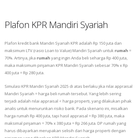
Plafon KPR Mandiri Syariah
Plafon kredit bank Mandiri Syariah KPR adalah Rp 150 juta dan
maksimum LTV (rasio Loan to Value) Mandiri Syariah untuk
rumah
=
70%. Artinya, jika
rumah
yang ingin Anda beli seharga Rp 400 juta,
maka maksimum pinjaman KPR Mandiri Syariah sebesar 70% x Rp
400 juta = Rp 280 juta.
Simulasi KPR Mandiri Syariah 2025 di atas berlaku jika nilai appraisal
Mandiri Syariah = harga beli rumah tersebut. Yang lebih sering
terjadi adalah nilai appraisal < harga properti, yang dilakukan pihak
analis untuk menurunkan risiko bank. Pada skenario ini, misalkan
harga rumah Rp 400 juta, tapi hasil appraisal = Rp 380 juta, maka
maksimal pinjaman = 70% x 380 juta = Rp 266 juta. DP rumah yang
harus dibayarkan merupakan selisih dari harga properti dengan
pinjaman yang diberikan KPR Mandiri Syariah.