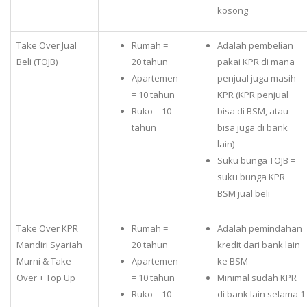
kosong
Take Over Jual
Rumah =
Adalah pembelian
Beli (TOJB)
20 tahun
pakai KPR di mana
Apartemen
penjual juga masih
= 10 tahun
KPR (KPR penjual
Ruko = 10
bisa di BSM, atau
tahun
bisa juga di bank
lain)
Suku bunga TOJB =
suku bunga KPR
BSM jual beli
Take Over KPR
Rumah =
Adalah pemindahan
Mandiri Syariah
20 tahun
kredit dari bank lain
Murni & Take
Apartemen
ke BSM
Over + Top Up
= 10 tahun
Minimal sudah KPR
Ruko = 10
di bank lain selama 1