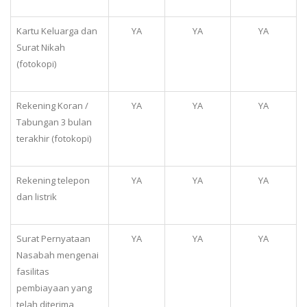
Kartu Keluarga dan
YA
YA
YA
Surat Nikah
(fotokopi)
Rekening Koran /
YA
YA
YA
Tabungan 3 bulan
terakhir (fotokopi)
Rekening telepon
YA
YA
YA
dan listrik
Surat Pernyataan
YA
YA
YA
Nasabah mengenai
fasilitas
pembiayaan yang
telah diterima