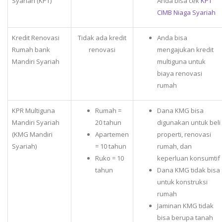
Syariah (KPT)
Anda bisa cek
KPT
CIMB Niaga Syariah
Kredit Renovasi
Tidak ada kredit
Anda bisa
Rumah bank
renovasi
mengajukan kredit
Mandiri Syariah
multiguna untuk
biaya renovasi
rumah
KPR Multiguna
Rumah =
Dana KMG bisa
Mandiri Syariah
20 tahun
digunakan untuk beli
(KMG Mandiri
Apartemen
properti, renovasi
Syariah)
= 10 tahun
rumah, dan
Ruko = 10
keperluan konsumtif
tahun
Dana KMG tidak bisa
untuk konstruksi
rumah
Jaminan KMG tidak
bisa berupa tanah