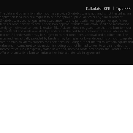
Kalkulator KPR
Tips KPR
The data and other information you may provide SikatAbis.com is not, and is not treated as, an
application for a loan or a request to be pre-approved, pre-qualified or any similar concept.
SikatAbis.com does not guarantee acceptance into any particular loan program or specific loan
terms or conditions with any Lender; loan approval standards are established and maintained
solely by individual Lenders. Likewise, SikatAbis.com does not guarantee that the loan terms or
rates offered and made available by Lenders are the best terms or lowest rates available in the
market. A Lender's offer may be subject to market conditions, approval and qualification. The
rates and fees actually provided by Lenders may be higher or lower depending on your complete
credit profile, collateral/property considerations including but not limited to location, equity and
value and income/asset consideration including but not limited to loan to value and debt to
income ratios. Unless expressly stated in writing, nothing contained herein shall constitute an
offer or promise for a loan commitment or interest rate lock-in agreement.